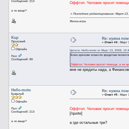
Сообщений: 213
Оффтоп. Человек просит помощи, 
а чо ваще?
«
Последнее редактирование: Март 13, 
Жизнь-игра.
Kup
Re: нужна пом
Прохожий
«
Ответ #4 :
Март 1
Офлайн
Цитата: Hello-moto от Март 13, 2008, 10:
Блин,хреново искал-по кредитам полинт
Пол:
Сообщений: 99
Оффтоп. Человек просит помощи, а не кр
мне не кредиты нада, а Финансов
Hello-moto
Re: нужна пом
Бывалый
«
Ответ #5 :
Март 1
Офлайн
Оффтоп. Человек просит помощи, 
Пол:
Сообщений: 213
[/quote]
а чо ваще?
а где остальные три?