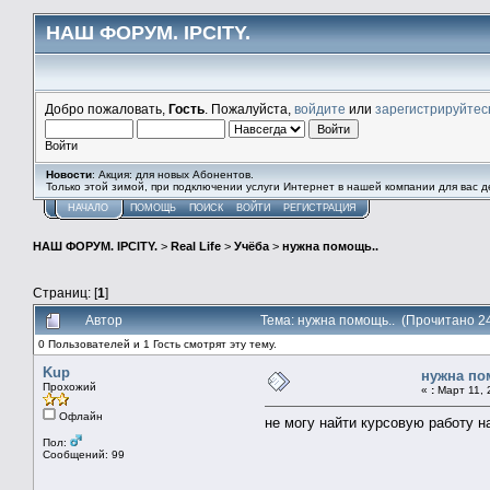
НАШ ФОРУМ. IPCITY.
Добро пожаловать,
Гость
. Пожалуйста,
войдите
или
зарегистрируйтес
Войти
Новости
: Акция: для новых Абонентов.
Только этой зимой, при подключении услуги Интернет в нашей компании для вас
НАЧАЛО
ПОМОЩЬ
ПОИСК
ВОЙТИ
РЕГИСТРАЦИЯ
НАШ ФОРУМ. IPCITY.
>
Real Life
>
Учёба
>
нужна помощь..
Страниц: [
1
]
Автор
Тема: нужна помощь.. (Прочитано 2
0 Пользователей и 1 Гость смотрят эту тему.
Kup
нужна по
Прохожий
«
:
Март 11, 
Офлайн
не могу найти курсовую работу н
Пол:
Сообщений: 99