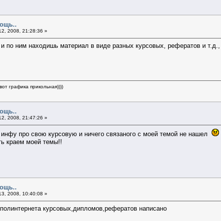
ощь..
2, 2008, 21:28:36 »
и по ним находишь материал в виде разных курсовых, рефератов и т.д.
вот графика прикольная))))
ощь..
2, 2008, 21:47:26 »
ь инфу про свою курсовую и ничего связаного с моей темой не нашел
ь краем моей темы!!
ощь..
3, 2008, 10:40:08 »
 полинтернета курсовых,дипломов,рефератов написано