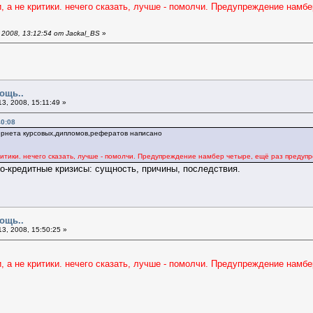
а не критики. нечего сказать, лучше - помолчи. Предупреждение намбе
2008, 13:12:54 от Jackal_BS
»
ощь..
3, 2008, 15:11:49 »
40:08
ернета курсовых,дипломов,рефератов написано
итики. нечего сказать, лучше - помолчи. Предупреждение намбер четыре, ещё раз предупр
о-кредитные кризисы: сущность, причины, последствия.
ощь..
3, 2008, 15:50:25 »
а не критики. нечего сказать, лучше - помолчи. Предупреждение намбе