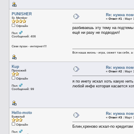
PUNISHER
Re: нужна пом
Sr. Member
«
Ответ #1 :
Март 1
Офлайн
разбиваешь эту тему на подтемы 
ещё ни разу не подводил!
Пол:
Сообщений: 406
Секи пузан - интернет!!!
Вся наша жизнь - игра, сюжет так себе, а 
Kup
Re: нужна пом
Прохожий
«
Ответ #2 :
Март 1
Офлайн
я по инету искал хоть какую нит
любой инфе которая касается хот
Пол:
Сообщений: 99
Hello-moto
Re: нужна пом
Бывалый
«
Ответ #3 :
Март 1
Офлайн
Блин,хреново искал-по кредитам
Пол: