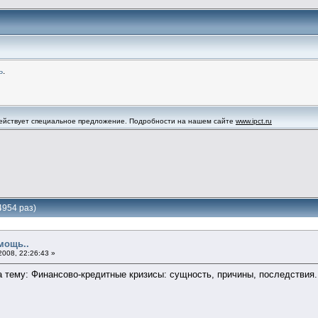
ь
.
 действует специальное предложение. Подробности на нашем сайте
www.ipct.ru
4954 раз)
мощь..
2008, 22:26:43 »
а тему: Финансово-кредитные кризисы: сущность, причины, последствия.