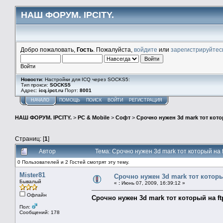
НАШ ФОРУМ. IPCITY.
Добро пожаловать,
Гость
. Пожалуйста,
войдите
или
зарегистрируйтес
Войти
Новости
: Настройки для ICQ через SOCKS5:
Тип прокси:
SOCKS5
Адрес:
icq.ipct.ru
Порт:
8001
НАЧАЛО
ПОМОЩЬ
ПОИСК
ВОЙТИ
РЕГИСТРАЦИЯ
НАШ ФОРУМ. IPCITY.
>
PC & Mobile
>
Софт
>
Срочно нужен 3d mark тот кото
Страниц: [
1
]
Автор
Тема: Срочно нужен 3d mark тот который на 
0 Пользователей и 2 Гостей смотрят эту тему.
Mister81
Срочно нужен 3d mark тот которы
Бывалый
«
:
Июнь 07, 2009, 16:39:12 »
Офлайн
Срочно нужен 3d mark тот который на ft
Пол:
Сообщений: 178