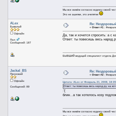
Мы все живём согласно кодексу своей чес
Это не ашипки, это ачепятки
ALex
Re: Нездоровый
Бывалый
«
Ответ #1 :
Февраль 
Офлайн
Да, так и хочется спросить: а с 
Ответ: ты повесишь весь народ.ру
Пол:
Сообщений: 187
БЫВШИЙ ведущий специалист отдела Дом
Jackal_BS
Re: Нездоровый
Прохожий
«
Ответ #2 :
Февраль 
Офлайн
Цитата: ALex от Февраль 21, 2008, 18:35
Ответ: ты повесишь весь народ.ру, на кот
Сообщений: 89
:'(
блин...а так хотелось козу подлож
Мы все живём согласно кодексу своей чес