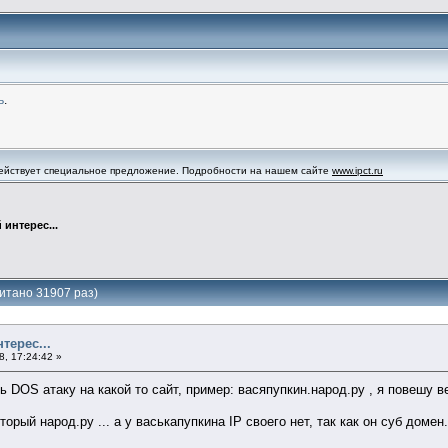
ь
.
 действует специальное предложение. Подробности на нашем сайте
www.ipct.ru
интерес...
итано 31907 раз)
терес...
, 17:24:42 »
ь DOS атаку на какой то сайт, пример: васяпупкин.народ.ру , я повешу в
оторый народ.ру ... а у васькапупкина IP своего нет, так как он суб домен