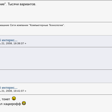
ие". Тысячи вариантов.
ашние Сети компании "Компьютерные Технологии".
 интерес...
21, 2008, 19:39:37 »
 интерес...
21, 2008, 19:41:07 »
к, тонет
улл хацкерофф