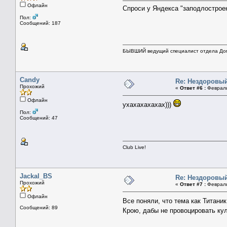
Офлайн
Спроси у Яндекса "заподлостроен
Пол:
Сообщений: 187
БЫВШИЙ ведущий специалист отдела Дом
Candy
Re: Нездоровый
Прохожий
«
Ответ #6 :
Февраль 
Офлайн
ухахахахахах)))
Пол:
Сообщений: 47
Club Live!
Jackal_BS
Re: Нездоровый
Прохожий
«
Ответ #7 :
Февраль 
Офлайн
Все поняли, что тема как Титани
Сообщений: 89
Крою, дабы не провоцировать к