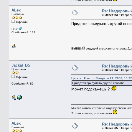
Это не ашипки, это ачепятки
ALex
Re: Нездоровый
Бывалый
«
Ответ #3 :
Февраль 
Офлайн
Придется придумать другой спос
Пол:
Сообщений: 187
БЫВШИЙ ведущий специалист отдела Дом
Jackal_BS
Re: Нездоровый
Прохожий
«
Ответ #4 :
Февраль 
Офлайн
Цитата: ALex от Февраль 21, 2008, 19:22
Придется придумать другой способ!
Сообщений: 89
Может подскажешь ? :
Мы все живём согласно кодексу своей чес
Это не ашипки, это ачепятки
ALex
Re: Нездоровый
Бывалый
«
Ответ #5 :
Февраль 