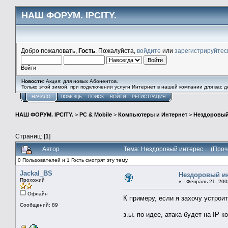
НАШ ФОРУМ. IPCITY.
Добро пожаловать,
Гость
. Пожалуйста,
войдите
или
зарегистрируйтес
Войти
Новости
: Акция: для новых Абонентов.
Только этой зимой, при подключении услуги Интернет в нашей компании для вас
НАЧАЛО
ПОМОЩЬ
ПОИСК
ВОЙТИ
РЕГИСТРАЦИЯ
НАШ ФОРУМ. IPCITY.
>
PC & Mobile
>
Компьютеры и Интернет
>
Нездоровый 
Страниц: [
1
]
Автор
Тема: Нездоровый интерес... (Проч
0 Пользователей и 1 Гость смотрят эту тему.
Jackal_BS
Нездоровый ин
Прохожий
«
:
Февраль 21, 2008
Офлайн
К примеру, если я захочу устроит
Сообщений: 89
з.ы. по идее, атака будет на IP к