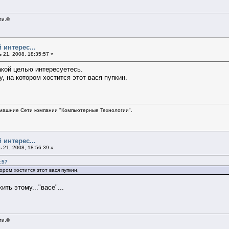
ти.©
 интерес...
21, 2008, 18:35:57 »
какой целью интересуетесь.
, на котором хостится этот вася пупкин.
ашние Сети компании "Компьютерные Технологии".
 интерес...
21, 2008, 18:56:39 »
:57
ором хостится этот вася пупкин.
ить этому..."васе"...
ти.©