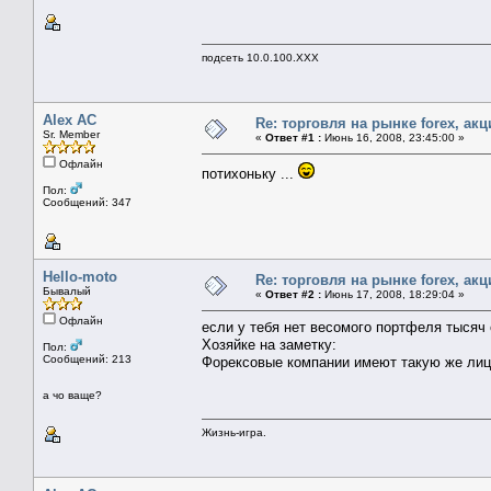
подсеть 10.0.100.XXX
Alex AC
Re: торговля на рынке foreх, акц
Sr. Member
«
Ответ #1 :
Июнь 16, 2008, 23:45:00 »
Офлайн
потихоньку ...
Пол:
Сообщений: 347
Hello-moto
Re: торговля на рынке foreх, акц
Бывалый
«
Ответ #2 :
Июнь 17, 2008, 18:29:04 »
Офлайн
если у тебя нет весомого портфеля тысяч о
Хозяйке на заметку:
Пол:
Сообщений: 213
Форексовые компании имеют такую же лице
а чо ваще?
Жизнь-игра.