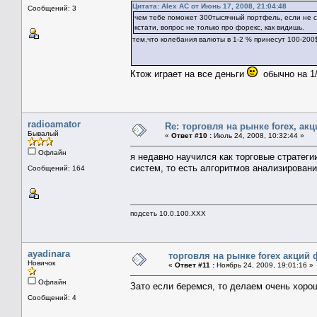
Цитата: Alex AC от Июнь 17, 2008, 21:04:48
Сообщений: 3
чем тебе поможет 300тысячный портфель, если не 
кстати, вопрос не только про форекс, как видишь.
тем,что колебания валюты в 1-2 % принесут 100-200
Ктож играет на все деньги
обычно на 1/
radioamator
Re: торговля на рынке foreх, акц
Бывалый
«
Ответ #10 :
Июль 24, 2008, 10:32:44 »
Офлайн
я недавно научился как торговые стратеги
систем, то есть алгоритмов анализировани
Сообщений: 164
подсеть 10.0.100.XXX
ayadinara
торговля на рынке foreх акций 
Новичок
«
Ответ #11 :
Ноябрь 24, 2009, 19:01:16 »
Офлайн
Зато если беремся, то делаем очень хоро
Сообщений: 4