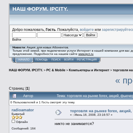
НАШ ФОРУМ. IPCITY.
Добро пожаловать,
Гость
. Пожалуйста,
войдите
или
зарегистрируйтес
Войти
Новости
: Акция: для новых Абонентов.
Только этой зимой, при подключении услуги Интернет в нашей компании для вас 
предложение. Подробности на нашем сайте
www.ipct.ru
НАЧАЛО
ПОМОЩЬ
ПОИСК
ВОЙТИ
РЕГИСТРАЦИЯ
НАШ ФОРУМ. IPCITY.
>
PC & Mobile
>
Компьютеры и Интернет
>
торговля на
« п
Страниц: [
1
]
Автор
Тема: торговля на рынке foreх, акций, фьюче
0 Пользователей и 1 Гость смотрят эту тему.
radioamator
торговля на рынке foreх, акций,
Бывалый
«
:
Июнь 16, 2008, 23:16:57 »
Офлайн
никто не занимается?
Сообщений: 164