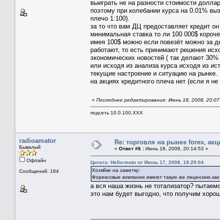
выиграть не на разности стоимости доллар
поэтому при колебании курса на 0.01% вы
плечо 1:100).
за то что вам ДЦ предоставляет кредит он
минимальная ставка то ли 100 000$ короче
имея 100$ можно если повезёт можно за де
работают, то есть принимают решения исхо
экономических новостей ( так делают 30% 
или исходя из анализа курса исходя из ист
текущие настроение и ситуацию на рынке.
на акциях кредитного плеча нет (если я н
«
Последнее редактирование: Июнь 18, 2008, 20:07:
подсеть 10.0.100.XXX
radioamator
Re: торговля на рынке foreх, акц
Бывалый
«
Ответ #6 :
Июнь 18, 2008, 20:14:53 »
Офлайн
Цитата: Hello-moto от Июнь 17, 2008, 18:29:04
Хозяйке на заметку:
Сообщений: 164
Форексовые компании имеют такую же лицензию,как
а вся наша жизнь не тотализатор? пытаемс
это нам будет выгодно, что получим хоро