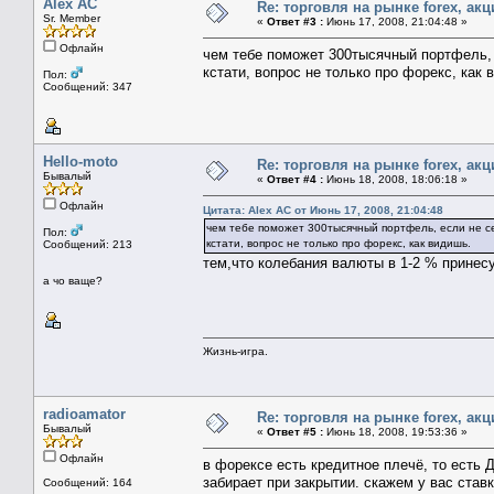
Alex AC
Re: торговля на рынке foreх, акц
Sr. Member
«
Ответ #3 :
Июнь 17, 2008, 21:04:48 »
Офлайн
чем тебе поможет 300тысячный портфель, 
кстати, вопрос не только про форекс, как 
Пол:
Сообщений: 347
Hello-moto
Re: торговля на рынке foreх, акц
Бывалый
«
Ответ #4 :
Июнь 18, 2008, 18:06:18 »
Офлайн
Цитата: Alex AC от Июнь 17, 2008, 21:04:48
чем тебе поможет 300тысячный портфель, если не с
Пол:
кстати, вопрос не только про форекс, как видишь.
Сообщений: 213
тем,что колебания валюты в 1-2 % принес
а чо ваще?
Жизнь-игра.
radioamator
Re: торговля на рынке foreх, акц
Бывалый
«
Ответ #5 :
Июнь 18, 2008, 19:53:36 »
Офлайн
в форексе есть кредитное плечё, то есть 
забирает при закрытии. скажем у вас став
Сообщений: 164