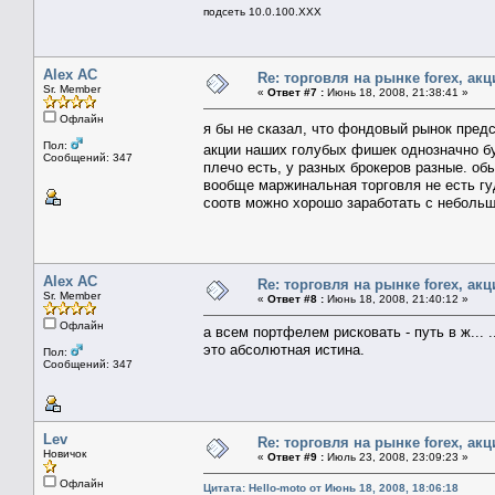
подсеть 10.0.100.XXX
Alex AC
Re: торговля на рынке foreх, акц
Sr. Member
«
Ответ #7 :
Июнь 18, 2008, 21:38:41 »
Офлайн
я бы не сказал, что фондовый рынок пред
Пол:
акции наших голубых фишек однозначно б
Сообщений: 347
плечо есть, у разных брокеров разные. об
вообще маржинальная торговля не есть гуд
соотв можно хорошо заработать с небольши
Alex AC
Re: торговля на рынке foreх, акц
Sr. Member
«
Ответ #8 :
Июнь 18, 2008, 21:40:12 »
Офлайн
а всем портфелем рисковать - путь в ж... .
это абсолютная истина.
Пол:
Сообщений: 347
Lev
Re: торговля на рынке foreх, акц
Новичок
«
Ответ #9 :
Июль 23, 2008, 23:09:23 »
Офлайн
Цитата: Hello-moto от Июнь 18, 2008, 18:06:18