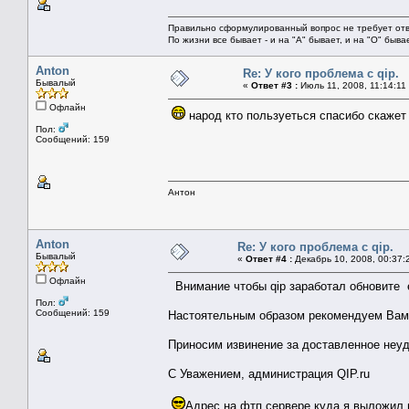
Правильно сформулированный вопрос не требует отв
По жизни все бывает - и на "А" бывает, и на "О" бывает
Anton
Re: У кого проблема с qip.
Бывалый
«
Ответ #3 :
Июль 11, 2008, 11:14:11
Офлайн
народ кто пользуеться спасибо скажет 
Пол:
Сообщений: 159
Антон
Anton
Re: У кого проблема с qip.
Бывалый
«
Ответ #4 :
Декабрь 10, 2008, 00:37:
Офлайн
Внимание чтобы qip заработал обновите е
Пол:
Сообщений: 159
Настоятельным образом рекомендуем Вам 
Приносим извинение за доставленное неуд
С Уважением, администрация QIP.ru
Адрес на фтп сервере куда я выложи