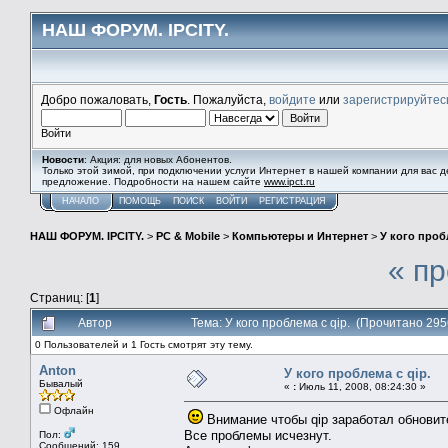
НАШ ФОРУМ. IPCITY.
Добро пожаловать,
Гость
. Пожалуйста,
войдите
или
зарегистрируйтес
Войти
Новости
: Акция: для новых Абонентов.
Только этой зимой, при подключении услуги Интернет в нашей компании для вас 
предложение. Подробности на нашем сайте
www.ipct.ru
НАЧАЛО
ПОМОЩЬ
ПОИСК
ВОЙТИ
РЕГИСТРАЦИЯ
НАШ ФОРУМ. IPCITY.
>
PC & Mobile
>
Компьютеры и Интернет
>
У кого проб
« п
Страниц: [
1
]
Автор
Тема: У кого проблема с qip. (Прочитано 295
0 Пользователей и 1 Гость смотрят эту тему.
Anton
У кого проблема с qip.
Бывалый
«
:
Июль 11, 2008, 08:24:30 »
Офлайн
Внимание чтобы qip заработал обновит
Все проблемы исчезнут.
Пол:
Сообщений: 159