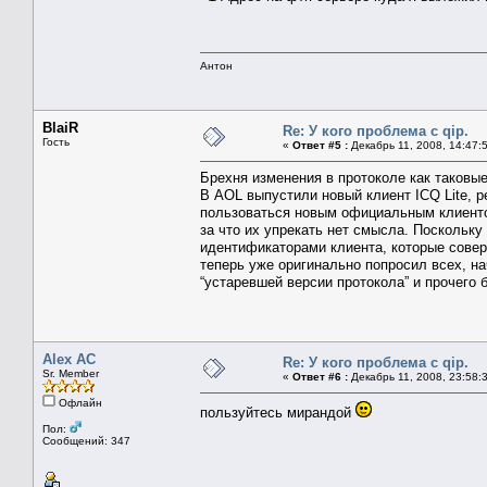
Антон
BlaiR
Re: У кого проблема с qip.
Гость
«
Ответ #5 :
Декабрь 11, 2008, 14:47:
Брехня изменения в протоколе как таковые
В AOL выпустили новый клиент ICQ Lite, р
пользоваться новым официальным клиентом
за что их упрекать нет смысла. Поскольку 
идентификаторами клиента, которые соверш
теперь уже оригинально попросил всех, н
“устаревшей версии протокола” и прочего б
Alex AC
Re: У кого проблема с qip.
Sr. Member
«
Ответ #6 :
Декабрь 11, 2008, 23:58:
Офлайн
пользуйтесь мирандой
Пол:
Сообщений: 347