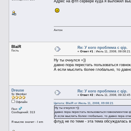
Адрес на фтп сервере куда я выложил в
Антон
BlaiR
Re: У кого проблема с qip.
Гость
«
Ответ #1 :
Июль 11, 2008, 09:08:21
Ну ты очнулся =))
давно пора перестать пользоваться говнокл
А если мыслить более глобально, то давно 
Dreuse
Re: У кого проблема с qip.
Sr. Member
«
Ответ #2 :
Июль 11, 2008, 09:32:45
Офлайн
Цитата: BlaiR от Июль 11, 2008, 09:08:21
Ну ты очнулся =))
Пол:
давно пора перестать пользоваться говноклиентом qip
Сообщений: 313
А если мыслить более глобально, то давно пора отка
флуд не по теме - эта тема обсуждалась 
Я мыслю значит - I em