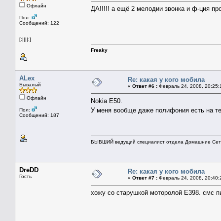
Офлайн
ДА!!!!! а ещё 2 мелодии звонка и ф-ция пр
Пол:
Сообщений: 122
[:||||:]
Freaky
ALex
Re: какая у кого мобила
Бывалый
«
Ответ #6 :
Февраль 24, 2008, 20:25:
Офлайн
Nokia E50.
У меня вообще даже полифония есть на 
Пол:
Сообщений: 187
БЫВШИЙ ведущий специалист отдела Домашние Сети
DreDD
Re: какая у кого мобила
Гость
«
Ответ #7 :
Февраль 24, 2008, 20:40:
хожу со старушкой моторолой Е398. смс п