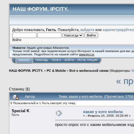
НАШ ФОРУМ. IPCITY.
Добро пожаловать,
Гость
. Пожалуйста,
войдите
или
зарегистрируйтес
Войти
Новости
: Акция: для новых Абонентов.
Только этой зимой, при подключении услуги Интернет в нашей компании для вас 
предложение. Подробности на нашем сайте
www.ipct.ru
НАЧАЛО
ПОМОЩЬ
ПОИСК
ВОЙТИ
РЕГИСТРАЦИЯ
НАШ ФОРУМ. IPCITY.
>
PC & Mobile
>
Всё о мобильной связи
(Модераторы:
M
« п
Страниц: [
1
]
Автор
Тема: какая у кого мобила (Прочитано 3766
0 Пользователей и 1 Гость смотрят эту тему.
Special K
какая у кого мобила
Гость
«
:
Февраль 24, 2008, 18:26:49 »
просто опрос кто с каким мобильником ход