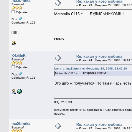
ma$bImka
Re: какая у кого мобила
Бывалый
«
Ответ #3 :
Февраль 24, 2008, 18:42:
Офлайн
Motorolla C115 с......БУДИЛЬНИКОМ!!!!
Пол:
Сообщений: 122
[:||||:]
Freaky
K4zBeK
Re: какая у кого мобила
Бывалый
«
Ответ #4 :
Февраль 24, 2008, 19:14:
Офлайн
Цитата: ma$bImka от Февраль 24, 2008, 18:42:19
Motorolla C115 с......БУДИЛЬНИКОМ!!!!
Пол:
Сообщений: 101
Это што ж получается что там и часы есть
ICQ: 216333
Всем всем всем! Я НЕ работаю в IPCity, отвечаю толь
помочь.
ma$bImka
Re: какая у кого мобила
Бывалый
«
Ответ #5 :
Февраль 24, 2008, 19:19: