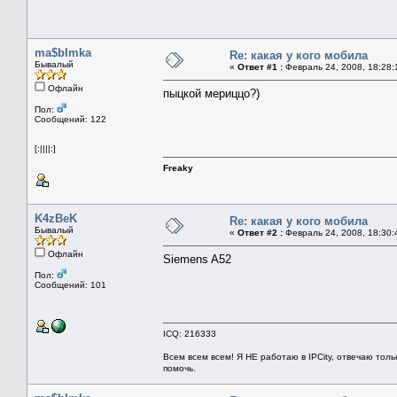
ma$bImka
Re: какая у кого мобила
Бывалый
«
Ответ #1 :
Февраль 24, 2008, 18:28:
Офлайн
пыцкой мериццо?)
Пол:
Сообщений: 122
[:||||:]
Freaky
K4zBeK
Re: какая у кого мобила
Бывалый
«
Ответ #2 :
Февраль 24, 2008, 18:30:
Офлайн
Siemens A52
Пол:
Сообщений: 101
ICQ: 216333
Всем всем всем! Я НЕ работаю в IPCity, отвечаю толь
помочь.