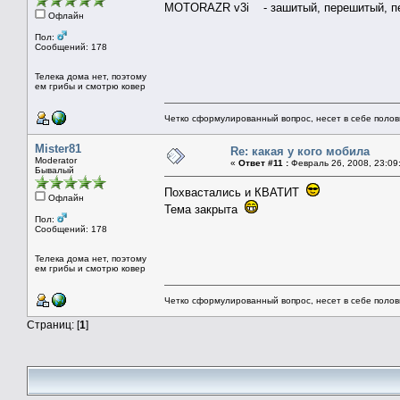
MOTORAZR v3i - зашитый, перешитый, пер
Офлайн
Пол:
Сообщений: 178
Телека дома нет, поэтому
ем грибы и смотрю ковер
Четко сформулированный вопрос, несет в себе поло
Mister81
Re: какая у кого мобила
Moderator
«
Ответ #11 :
Февраль 26, 2008, 23:09
Бывалый
Похвастались и КВАТИТ
Офлайн
Тема закрыта
Пол:
Сообщений: 178
Телека дома нет, поэтому
ем грибы и смотрю ковер
Четко сформулированный вопрос, несет в себе поло
Страниц: [
1
]