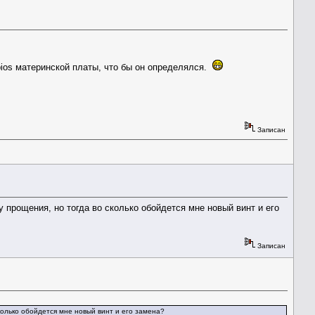
 bios материнской платы, что бы он определялся.
Записан
 прощения, но тогда во сколько обойдется мне новый винт и его
Записан
колько обойдется мне новый винт и его замена?