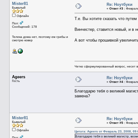
Mister81
Re: Ноутбуки
Бывалый
«
Ответ #3 :
Февраль 
Офлайн
Т.е. Вы хотите сказать что пут
Пол:
Сообщений: 178
Винчестер, ставится новый, и в 
Телека дома нет, поэтому ем грибы и
А вот чтобы прошивкой увеличит
смотрю ковер
Четко сформулированный вопрос, несет 
Ageers
Re: Ноутбуки
Гость
«
Ответ #4 :
Февраль 
Благодарю тебя о великий магист
замена?
Mister81
Re: Ноутбуки
Бывалый
«
Ответ #5 :
Февраль 
Офлайн
Цитата: Ageers от Февраль 23, 2008, 09:
Благодарю тебя о великий магистр, возм
Пол: