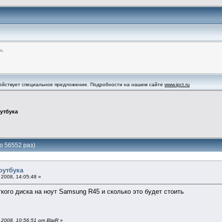
ь
.
 действует специальное предложение. Подробности на нашем сайте
www.ipct.ru
утбука
о 56552 раз)
оутбука
2008, 14:05:48 »
ого диска на ноут Samsung R45 и сколько это будет стоить
008, 10:56:51 от BlaiR
»