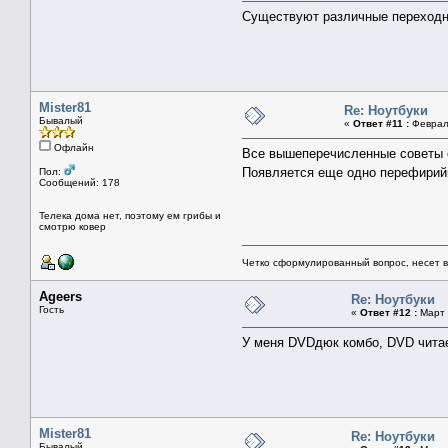
Существуют различные переходни
Mister81
Re: Ноутбуки
Бывалый
«
Ответ #11 :
Февраль
Офлайн
Все вышеперечисленные советы 
Появляется еще одно перефирийн
Пол:
Сообщений: 178
Телека дома нет, поэтому ем грибы и
смотрю ковер
Четко сформулированный вопрос, несет 
Ageers
Re: Ноутбуки
Гость
«
Ответ #12 :
Март 
У меня DVDдюк комбо, DVD читает
Mister81
Re: Ноутбуки
Бывалый