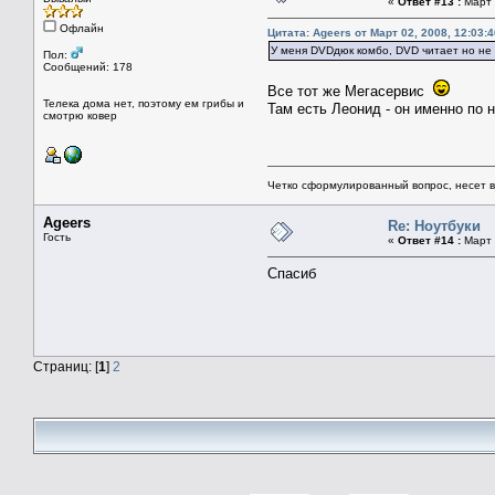
«
Ответ #13 :
Март 
Офлайн
Цитата: Ageers от Март 02, 2008, 12:03:4
У меня DVDдюк комбо, DVD читает но не 
Пол:
Сообщений: 178
Все тот же Мегасервис
Телека дома нет, поэтому ем грибы и
Там есть Леонид - он именно по 
смотрю ковер
Четко сформулированный вопрос, несет 
Ageers
Re: Ноутбуки
Гость
«
Ответ #14 :
Март 
Спасиб
Страниц: [
1
]
2