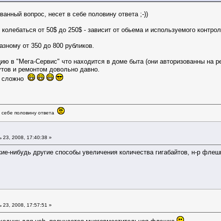
анный вопрос, несет в себе половину ответа ;-))
 колебаться от 50$ до 250$ - зависит от обьема и используемого контро
азному от 350 до 800 рубликов.
ию в "Мега-Сервис" что находится в доме быта (они авторизованны на р
утов и ремонтом довольно давно.
е сложно
в себе половину ответа
23, 2008, 17:40:38 »
кие-нибудь другие способы увеличения количества гигабайтов, н-р флешк
23, 2008, 17:57:51 »