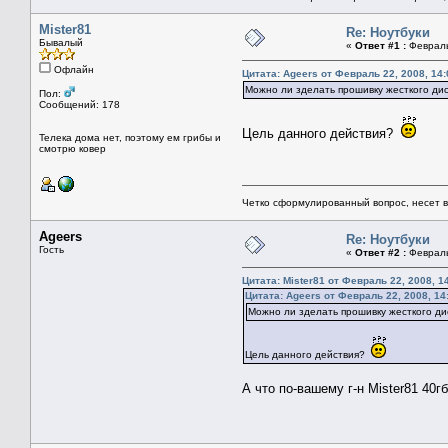
Mister81
Re: Ноутбуки
Бывалый
«
Ответ #1 :
Февраль 
Офлайн
Цитата: Ageers от Февраль 22, 2008, 14:
Можно ли зделать прошивку жесткого дис
Пол:
Сообщений: 178
Цель данного действия?
Телека дома нет, поэтому ем грибы и
смотрю ковер
Четко сформулированный вопрос, несет 
Ageers
Re: Ноутбуки
Гость
«
Ответ #2 :
Февраль 
Цитата: Mister81 от Февраль 22, 2008, 1
Цитата: Ageers от Февраль 22, 2008, 14
Можно ли зделать прошивку жесткого дис
Цель данного действия?
А что по-вашему г-н Mister81 40г