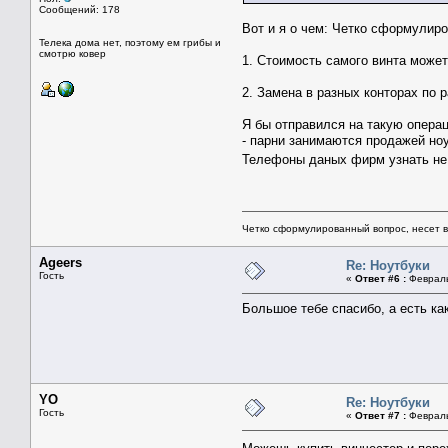
Сообщений: 178
Вот и я о чем: Четко сформулиров
Телека дома нет, поэтому ем грибы и
смотрю ковер
1. Стоимость самого винта может
2. Замена в разных конторах по р
Я бы отправился на такую операц
- парни занимаются продажей но
Телефоны даных фирм узнать н
Четко сформулированный вопрос, несет 
Ageers
Re: Ноутбуки
Гость
«
Ответ #6 :
Февраль 
Большое тебе спасибо, а есть ка
YO
Re: Ноутбуки
Гость
«
Ответ #7 :
Февраль 