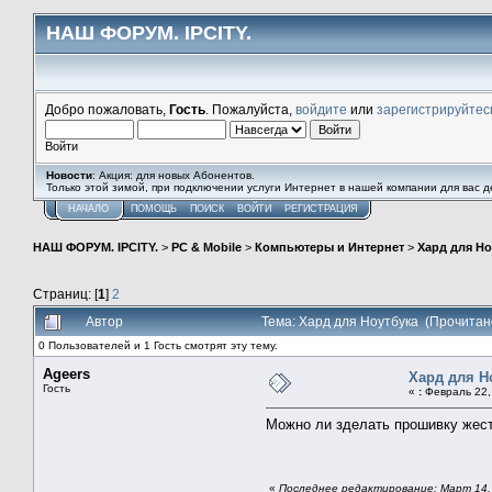
НАШ ФОРУМ. IPCITY.
Добро пожаловать,
Гость
. Пожалуйста,
войдите
или
зарегистрируйтес
Войти
Новости
: Акция: для новых Абонентов.
Только этой зимой, при подключении услуги Интернет в нашей компании для вас
НАЧАЛО
ПОМОЩЬ
ПОИСК
ВОЙТИ
РЕГИСТРАЦИЯ
НАШ ФОРУМ. IPCITY.
>
PC & Mobile
>
Компьютеры и Интернет
>
Хард для Но
Страниц: [
1
]
2
Автор
Тема: Хард для Ноутбука (Прочитан
0 Пользователей и 1 Гость смотрят эту тему.
Ageers
Хард для Н
Гость
«
:
Февраль 22, 
Можно ли зделать прошивку жестк
«
Последнее редактирование: Март 14, 2