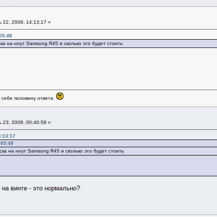
22, 2008, 14:13:17 »
05:48
ка на ноут Samsung R45 и сколько это будет стоить
в себе половину ответа
23, 2008, 00:40:59 »
4:13:17
:05:48
ка на ноут Samsung R45 и сколько это будет стоить
б на винте - это нормально?