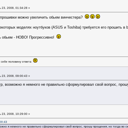
23, 2008, 01:34:28 »
ем прошивки можно увеличить обьем винчестера?
некоторых моделях ноутбуков (ASUS и Toshiba) требуется его прошить в
ь обьем - НОВО! Прогрессивно!
в себе половину ответа
23, 2008, 09:00:43 »
р, возможно я немного не правильно сформулировал свой вопрос, прошу
23, 2008, 10:29:00 »
00:43
ожно я немного не правильно сформулировал свой вопрос, прошу прощения, но тогда во с