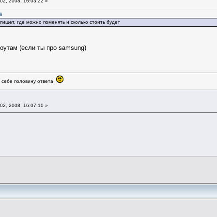
02, 2008, 16:03:22 »
6
пишет, где можно поменять и сколько стоить будет
ноутам (если ты про samsung)
в себе половину ответа
02, 2008, 16:07:10 »