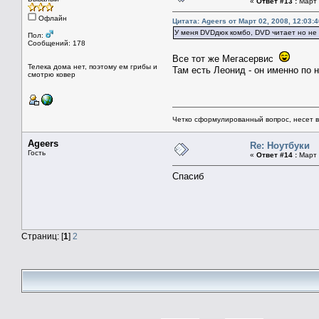
«
Ответ #13 :
Март 
Офлайн
Цитата: Ageers от Март 02, 2008, 12:03:4
У меня DVDдюк комбо, DVD читает но не 
Пол:
Сообщений: 178
Все тот же Мегасервис
Телека дома нет, поэтому ем грибы и
Там есть Леонид - он именно по 
смотрю ковер
Четко сформулированный вопрос, несет 
Ageers
Re: Ноутбуки
Гость
«
Ответ #14 :
Март 
Спасиб
Страниц: [
1
]
2