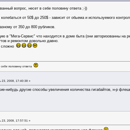
анный вопрос, несет в себе половину ответа ;-))
 колебаться от 50$ до 250$ - зависит от обьема и используемого контро
азному от 350 до 800 рубликов.
ию в "Мега-Сервис" что находится в доме быта (они авторизованны на р
утов и ремонтом довольно давно.
е сложно
в себе половину ответа
23, 2008, 17:40:38 »
кие-нибудь другие способы увеличения количества гигабайтов, н-р флешк
23, 2008, 17:57:51 »