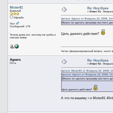
Mister81
Re: Ноутбуки
Бывалый
«
Ответ #1 :
Февраль 
Офлайн
Цитата: Ageers от Февраль 22, 2008, 14:
Можно ли зделать прошивку жесткого дис
Пол:
Сообщений: 178
Цель данного действия?
Телека дома нет, поэтому ем грибы и
смотрю ковер
Четко сформулированный вопрос, несет 
Ageers
Re: Ноутбуки
Гость
«
Ответ #2 :
Февраль 
Цитата: Mister81 от Февраль 22, 2008, 1
Цитата: Ageers от Февраль 22, 2008, 14
Можно ли зделать прошивку жесткого дис
Цель данного действия?
А что по-вашему г-н Mister81 40г