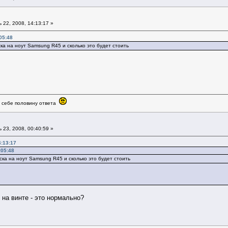
22, 2008, 14:13:17 »
05:48
ка на ноут Samsung R45 и сколько это будет стоить
в себе половину ответа
23, 2008, 00:40:59 »
4:13:17
:05:48
ка на ноут Samsung R45 и сколько это будет стоить
б на винте - это нормально?