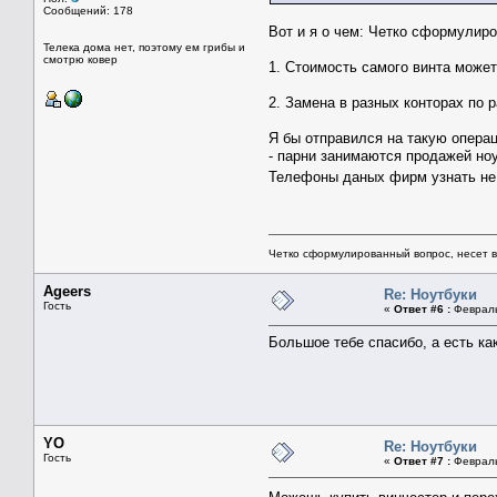
Сообщений: 178
Вот и я о чем: Четко сформулиров
Телека дома нет, поэтому ем грибы и
смотрю ковер
1. Стоимость самого винта может
2. Замена в разных конторах по р
Я бы отправился на такую операц
- парни занимаются продажей но
Телефоны даных фирм узнать н
Четко сформулированный вопрос, несет 
Ageers
Re: Ноутбуки
Гость
«
Ответ #6 :
Февраль 
Большое тебе спасибо, а есть ка
YO
Re: Ноутбуки
Гость
«
Ответ #7 :
Февраль 