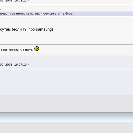
02, 2008, 16:03:22 »
6
пишет, где можно поменять и сколько стоить будет
ноутам (если ты про samsung)
в себе половину ответа
02, 2008, 16:07:10 »