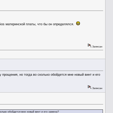
 bios материнской платы, что бы он определялся.
Записан
 прощения, но тогда во сколько обойдется мне новый винт и его
Записан
колько обойдется мне новый винт и его замена?