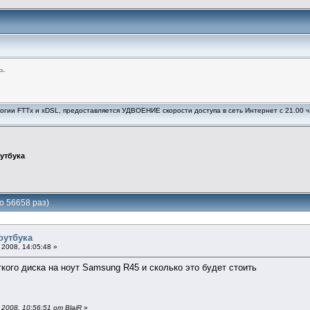
ь
.
ии FTTx и xDSL, предоставляется УДВОЕНИЕ скорости доступа в сеть Интернет с 21.00 ч. 
утбука
о 56658 раз)
оутбука
2008, 14:05:48 »
ого диска на ноут Samsung R45 и сколько это будет стоить
008, 10:56:51 от BlaiR
»