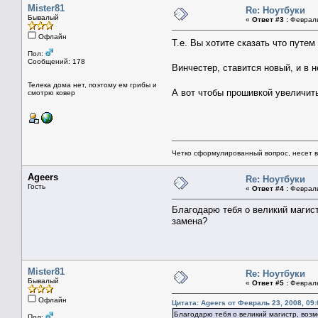
Mister81
Re: Ноутбуки
Бывалый
«
Ответ #3 :
Февраль 
Офлайн
Т.е. Вы хотите сказать что пут
Пол:
Сообщений: 178
Винчестер, ставится новый, и в 
Телека дома нет, поэтому ем грибы и
А вот чтобы прошивкой увеличит
смотрю ковер
Четко сформулированный вопрос, несет 
Ageers
Re: Ноутбуки
Гость
«
Ответ #4 :
Февраль 
Благодарю тебя о великий магист
замена?
Mister81
Re: Ноутбуки
Бывалый
«
Ответ #5 :
Февраль 
Офлайн
Цитата: Ageers от Февраль 23, 2008, 09:
Благодарю тебя о великий магистр, возм
Пол: