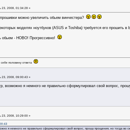
23, 2008, 01:34:28 »
ем прошивки можно увеличить обьем винчестера?
некоторых моделях ноутбуков (ASUS и Toshiba) требуется его прошить в
ь обьем - НОВО! Прогрессивно!
в себе половину ответа
23, 2008, 09:00:43 »
р, возможно я немного не правильно сформулировал свой вопрос, прошу
23, 2008, 10:29:00 »
00:43
ожно я немного не правильно сформулировал свой вопрос, прошу прощения, но тогда во с