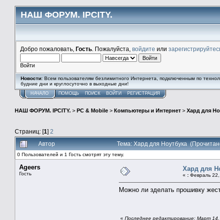
НАШ ФОРУМ. IPCITY.
Добро пожаловать,
Гость
. Пожалуйста,
войдите
или
зарегистрируйтес
Войти
Новости
: Всем пользователям безлимитного Интернета, подключенным по технолог
будние дни и круглосуточно в выходные дни!
НАЧАЛО
ПОМОЩЬ
ПОИСК
ВОЙТИ
РЕГИСТРАЦИЯ
НАШ ФОРУМ. IPCITY.
>
PC & Mobile
>
Компьютеры и Интернет
>
Хард для Но
Страниц: [
1
]
2
Автор
Тема: Хард для Ноутбука (Прочитан
0 Пользователей и 1 Гость смотрят эту тему.
Ageers
Хард для Н
Гость
«
:
Февраль 22, 
Можно ли зделать прошивку жестк
«
Последнее редактирование: Март 14, 2