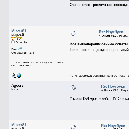
Существуют различные переходни
Mister81
Re: Ноутбуки
Бывалый
«
Ответ #11 :
Февраль
Офлайн
Все вышеперечисленные советы 
Появляется еще одно перефирийн
Пол:
Сообщений: 178
Телека дома нет, поэтому ем грибы и
смотрю ковер
Четко сформулированный вопрос, несет 
Ageers
Re: Ноутбуки
Гость
«
Ответ #12 :
Март 
У меня DVDдюк комбо, DVD читает
Mister81
Re: Ноутбуки
Бывалый